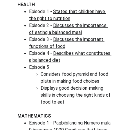
HEALTH
Episode 1 - 
States that children have 
the right to nutrition
Episode 2 - 
Discusses the importance 
of eating a balanced meal
Episode 3 - 
Discusses the important 
functions of food
Episode 4 - 
Describes what constitutes 
a balanced diet
Episode 5
Considers food pyramid and food 
plate in making food choices
Displays good decision-making 
skills in choosing the right kinds of 
food to eat
MATHEMATICS
Episode 1 - 
Pagbibilang ng Numero mula 
0 hanggang 1000 Gamit ang Iba’t ibang 