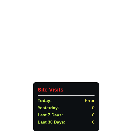
Tiongson St., Lagao, General Santos 
City, Philippines, 9500
CONTACTS
552 8909
depedgensan@deped.gov.ph