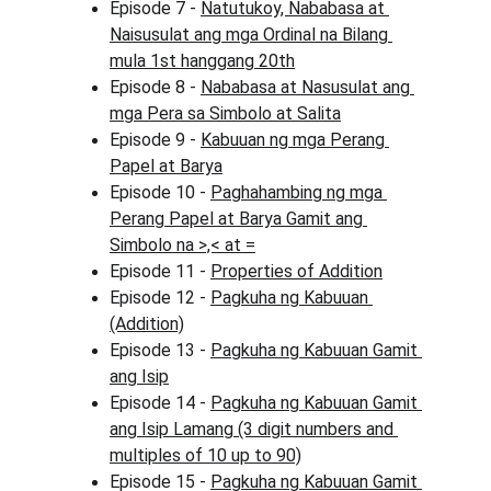
Episode 7 - 
Natutukoy, Nababasa at 
Naisusulat ang mga Ordinal na Bilang 
mula 1st hanggang 20th
Episode 8 - 
Nababasa at Nasusulat ang 
mga Pera sa Simbolo at Salita
Episode 9 - 
Kabuuan ng mga Perang 
Papel at Barya
Episode 10 - 
Paghahambing ng mga 
Perang Papel at Barya Gamit ang 
Simbolo na >,< at =
Episode 11 - 
Properties of Addition
Episode 12 - 
Pagkuha ng Kabuuan 
(Addition)
Episode 13 - 
Pagkuha ng Kabuuan Gamit 
ang Isip
Episode 14 - 
Pagkuha ng Kabuuan Gamit 
ang Isip Lamang (3 digit numbers and 
multiples of 10 up to 90)
Episode 15 - 
Pagkuha ng Kabuuan Gamit 