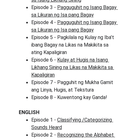
Episode 3 - 
Pagguguhit ng Isang Bagay 
sa Likuran ng Isa pang Bagay
Episode 4 - 
Pagguguhit ng Isang Bagay 
sa Likuran ng Isa pang Bagay
Episode 5 - Pagkilala ng Kulay ng Iba’t 
ibang Bagay na Likas na Makikita sa 
ating Kapaligiran
Episode 6 - 
Kulay at Hugis na Isang 
Likhang Sining na Likas na Makikita sa 
Kapaligiran
Episode 7 - Pagguhit ng Mukha Gamit 
ang Linya, Hugis, at Tekstura
Episode 8 - Kuwentong kay Ganda!
ENGLISH
Episode 1 - 
Classifying /Categorizing 
Sounds Heard
Episode 2 - 
Recognizing the Alphabet 