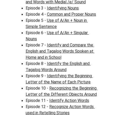
and Words with Medial /e/ Sound
Episode 3 - 
Identifying Nouns
Episode 4 - 
Common and Proper Nouns
Episode 5 - 
Use of A/An + Noun in 
Simple Sentence
Episode 6 - 
Use of A/An + Singular 
Nouns
Episode 7 - 
Identify and Compare the 
English and Tagalog Words Spoken at 
Home and in School
Episode 8 - 
Identify the English and 
Tagalog Words Around
Episode 9 - 
Identifying the Beginning 
Letter of the Name of Each Picture
Episode 10 - 
Recognizing the Beginning 
Letter of the Different Objects Around
Episode 11 - 
Identify Action Words
Episode 12 - 
Recognize Action Words 
used in Retelling Stories