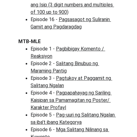
ang Isip (3 digit numbers and multiples 
of 100 up to 900)
Episode 16 - 
Pagsasagot ng Suliranin 
Gamit ang Pagdaragdag
MTB-MLE
Episode 1 - 
Pagbibigay Komento / 
Reaksiyon
Episode 2 - 
Salitang Binubuo ng 
Maraming Pantig
Episode 3 - 
Pagtukoy at Paggamit ng 
Salitang Ngalan
Episode 4 - 
Pagpapahayag ng Sariling 
Kaisipan sa Pamamagitan ng Poster/ 
Karakter Profayl
Episode 5 - 
Pag-uuri ng Salitang Ngalan 
sa iba't ibang Kategorya
Episode 6 - 
Mga Salitang Nilinang sa 
Kuwento