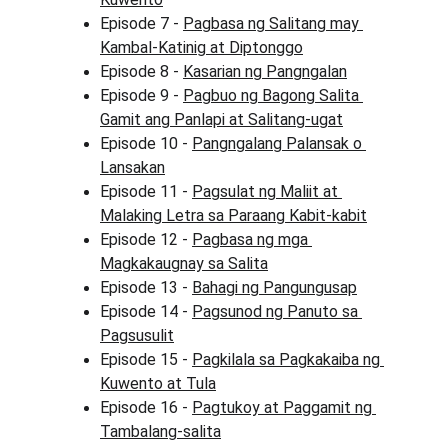
Episode 7 - 
Pagbasa ng Salitang may 
Kambal-Katinig at Diptonggo
Episode 8 - 
Kasarian ng Pangngalan
Episode 9 - 
Pagbuo ng Bagong Salita 
Gamit ang Panlapi at Salitang-ugat
Episode 10 - 
Pangngalang Palansak o 
Lansakan
Episode 11 - 
Pagsulat ng Maliit at 
Malaking Letra sa Paraang Kabit-kabit
Episode 12 - 
Pagbasa ng mga 
Magkakaugnay sa Salita
Episode 13 - 
Bahagi ng Pangungusap
Episode 14 - 
Pagsunod ng Panuto sa 
Pagsusulit
Episode 15 - 
Pagkilala sa Pagkakaiba ng 
Kuwento at Tula
Episode 16 - 
Pagtukoy at Paggamit ng 
Tambalang-salita