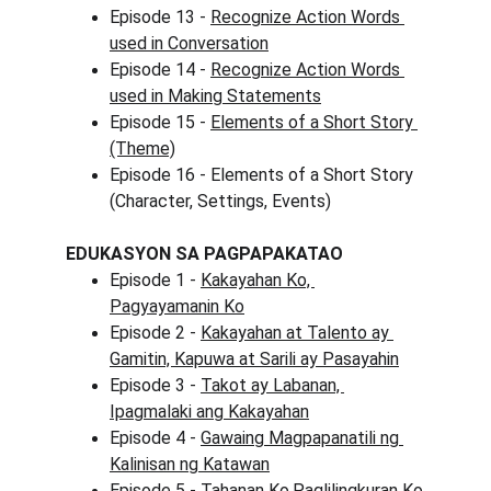
Episode 13 - 
Recognize Action Words 
used in Conversation
Episode 14 - 
Recognize Action Words 
used in Making Statements
Episode 15 - 
Elements of a Short Story 
(Theme)
Episode 16 - Elements of a Short Story 
(Character, Settings, Events)
EDUKASYON SA PAGPAPAKATAO
Episode 1 - 
Kakayahan Ko, 
Pagyayamanin Ko
Episode 2 - 
Kakayahan at Talento ay 
Gamitin, Kapuwa at Sarili ay Pasayahin
Episode 3 - 
Takot ay Labanan, 
Ipagmalaki ang Kakayahan
Episode 4 - 
Gawaing Magpapanatili ng 
Kalinisan ng Katawan
Episode 5 - 
Tahanan Ko,Paglilingkuran Ko