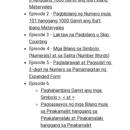
Materyales
Episode 2 - 
Pagbibilang ng Numero mula 
101 hanggang 1000 Gamit ang Iba’t 
ibang Materyales
Episode 3 - 
Laktaw na Pagbilang o Skip 
Counting
Episode 4 - 
Mga Bilang sa Simbolo 
(Numerals) at sa Salita (Number Words)
Episode 5 - 
Paglalarawan at Pagsulat ng 
3-digit na Numero sa Pamamagitan ng 
Expanded Form
Episode 6
Paghahambing Gamit ang mga 
Simbolo >, < at =
Pagsasaayos ng mga Bilang mula 
sa Pinakamaliit hanggang sa 
Pinakalamalaki at Pinakamalaki 
hanggang sa Pinakamaliit