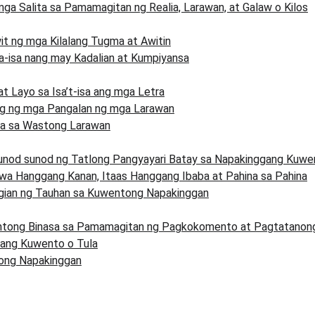
ga Salita sa Pamamagitan ng Realia, Larawan, at Galaw o Kilos
t ng mga Kilalang Tugma at Awitin
a-isa nang may Kadalian at Kumpiyansa
 Layo sa Isa’t-isa ang mga Letra
og ng mga Pangalan ng mga Larawan
ta sa Wastong Larawan
unod sunod ng Tatlong Pangyayari Batay sa Napakinggang Kuwe
iwa Hanggang Kanan, Itaas Hanggang Ibaba at Pahina sa Pahina
gian ng Tauhan sa Kuwentong Napakinggan
entong Binasa sa Pamamagitan ng Pagkokomento at Pagtatanon
sang Kuwento o Tula
ong Napakinggan