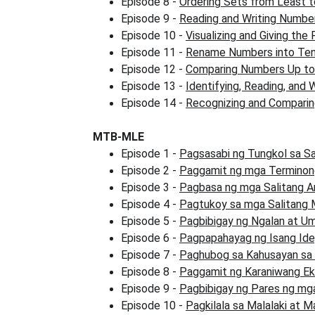
Episode 8 - 
Ordering Sets from Least t
Episode 9 - 
Reading and Writing Number
Episode 10 - 
Visualizing and Giving the
Episode 11 - 
Rename Numbers into Ten
Episode 12 - 
Comparing Numbers Up to 
Episode 13 - 
Identifying, Reading, and 
Episode 14 - 
Recognizing and Comparing
MTB-MLE
Episode 1 - 
Pagsasabi ng Tungkol sa Sari
Episode 2 - 
Paggamit ng mga Terminong
Episode 3 - 
Pagbasa ng mga Salitang A
Episode 4 - 
Pagtukoy sa mga Salitang
Episode 5 - 
Pagbibigay ng Ngalan at U
Episode 6 - 
Pagpapahayag ng Isang Ide
Episode 7 - 
Paghubog sa Kahusayan sa
Episode 8 - 
Paggamit ng Karaniwang Ek
Episode 9 - 
Pagbibigay ng Pares ng mg
Episode 10 - 
Pagkilala sa Malalaki at Mal