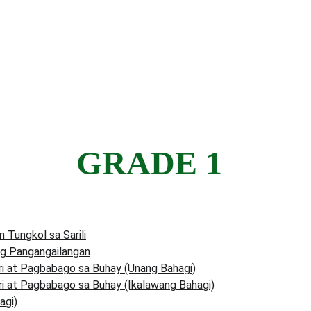
 Materials
Interactive LMs
Video Lessons
Self-Learning Modules
ARAL Materials
ALS
Special Programs
Learning Packets
Likha
Far
GRADE 1
Tungkol sa Sarili
ng Pangangailangan
 at Pagbabago sa Buhay (Unang Bahagi)
 at Pagbabago sa Buhay (Ikalawang Bahagi)
agi)