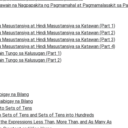
Gawain na Nagpapakita ng Pagmamahal at Pagmamalasakit sa Pa
g Masustansiya at Hindi Masustansiya sa Katawan (Part 1)
g Masustansiya at Hindi Masustansiya sa Katawan (Part 2)
g Masustansiya at Hindi Masustansiya sa Katawan (Part 3)
g Masustansiya at Hindi Masustansiya sa Katawan (Part 4)
n Tungo sa Kalusugan (Part 1)
n Tungo sa Kalusugan (Part 2)
ibigay na Bilang
aibigay na Bilang
nto Sets of Tens
o Sets of Tens and Sets of Tens into Hundreds
the Expressions Less Than, More Than, and As Many As