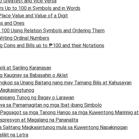
o Greatest and Vice Versa
s Up to 100 in Symbols and in Words
 Place Value and Value of a Digit
s and Ones
100 Using Relation Symbols and Ordering Them
Writing Ordinal Numbers
 Coins and Bills up to ₱100 and their Notations
li at Sariling Karanasan
 Kaugnay sa Babasahin o Aklat
ngkop sa Unang Baitang nang may Tamang Bilis at Kahusayan
 Magkasingtunog
mpisang Tunog ng Bagay o Larawan
ya sa Pamamagitan ng mga Ibat-ibang Simbolo
 Pagsagot sa mga Tanong Hango sa mga Kuwentong Maririnig a
spresyon at Magalang na Pananalita
a Salitang Magkasintunog mula sa Kuwentong Napakinggan
iliit na Letra