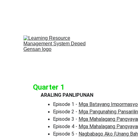
Home
PISA-Like
Video Materials
Quarter 1
ARALING PANLIPUNAN
Episode 1 - 
Mga Batayang Impormasyon 
Episode 2 - 
Mga Pangunahing Pansarili
Episode 3 - 
Mga Mahalagang Pangyayari
Episode 4 - 
Mga Mahalagang Pangyayari
Episode 5 - 
Nagbabago Ako (Unang Bah