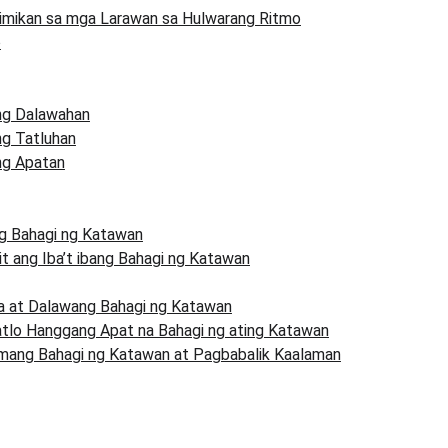
imikan sa mga Larawan sa Hulwarang Ritmo
o
ng Dalawahan
ng Tatluhan
ng Apatan
ng Bahagi ng Katawan
t ang Iba’t ibang Bahagi ng Katawan
a at Dalawang Bahagi ng Katawan
tlo Hanggang Apat na Bahagi ng ating Katawan
mang Bahagi ng Katawan at Pagbabalik Kaalaman