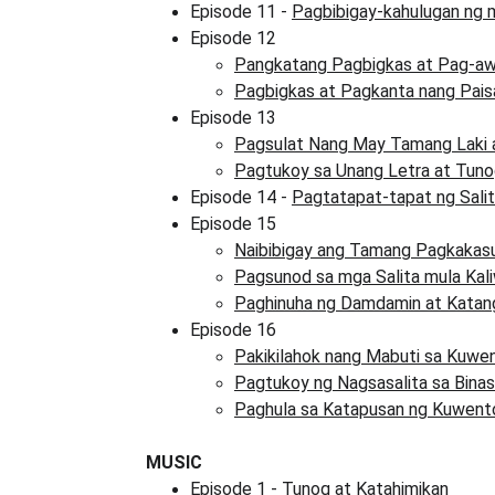
Episode 11 - 
Pagbibigay-kahulugan ng m
Episode 12
Pangkatang Pagbigkas at Pag-awi
Pagbigkas at Pagkanta nang Pais
Episode 13
Pagsulat Nang May Tamang Laki at
Pagtukoy sa Unang Letra at Tun
Episode 14 - 
Pagtatapat-tapat ng Sali
Episode 15
Naibibigay ang Tamang Pagkakas
Pagsunod sa mga Salita mula Kal
Paghinuha ng Damdamin at Katan
Episode 16
Pakikilahok nang Mabuti sa Kuw
Pagtukoy ng Nagsasalita sa Bina
Paghula sa Katapusan ng Kuwent
MUSIC
Episode 1 - 
Tunog at Katahimikan