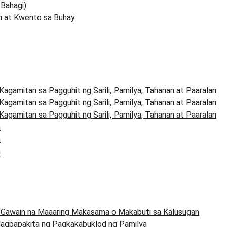
Bahagi)
n at Kwento sa Buhay
Kagamitan sa Pagguhit ng Sarili, Pamilya, Tahanan at Paaralan
Kagamitan sa Pagguhit ng Sarili, Pamilya, Tahanan at Paaralan
Kagamitan sa Pagguhit ng Sarili, Pamilya, Tahanan at Paaralan
n
n
n
g Gawain na Maaaring Makasama o Makabuti sa Kalusugan
Nagpapakita ng Pagkakabuklod ng Pamilya