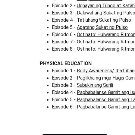
Episode 2 - 
Ugnayan ng Tunog at Katah
Episode 3 - 
Dalawahang Sukat ng Puls
Episode 4 - 
Tatluhang Sukat ng Pulso
Episode 5 - 
Apatang Sukat ng Pulso
Episode 6 - 
Ostinato: Hulwarang Ritmo
Episode 7 - 
Ostinato: Hulwarang Ritmo
Episode 8 - 
Ostinato: Hulwarang Ritmo
PHYSICAL EDUCATION
Episode 1 - 
Body Awareness/ Iba't iba
Episode 2 - 
Paglikha ng mga Hugis Gami
Episode 3 - 
Subukin ang Sarili
Episode 4 - 
Pagbabalanse Gamit ang Is
Episode 5 - 
Pagbabalanse Gamit ang Ta
Episode 6 - 
Pagbabalanse Gamit ang Li